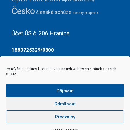
Teplice
webové stránky
Česko
členská schůze
členský příspěvek
Účet ÚS č. 206 Hranice
1880725329/0800
Translator
Používáme cookies k optimalizaci našich webových stránek a našich
služeb.
Příjmout
Zásady cookies (EU)
Odmítnout
Předvolby
Copyright © 2010 - 2026
IPA ÚS č. 206 Hranice
| Admin:
admin@ipacz.cz