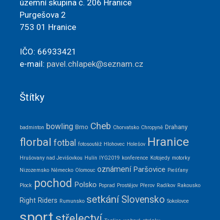
územní skupina č. 206 Hranice
Purgešova 2
753 01 Hranice
IČO: 66933421
e-mail:
pavel.chlapek@seznam.cz
Štítky
Cheb
bowling
Brno
Drahany
badminton
Chorvatsko
Chropyně
Hranice
florbal
fotbal
fotosoutěž
Hlohovec
Holešov
Hrušovany nad Jevišovkou
Hulín
IYG2019
konference
Kotojedy
motorky
oznámení
Paršovice
Nizozemsko
Německo
Olomouc
Piešťany
pochod
Polsko
Plock
Poprad
Prostějov
Přerov
Radíkov
Rakousko
setkání
Slovensko
Right Riders
Rumunsko
Sokolovce
sport
střelectví