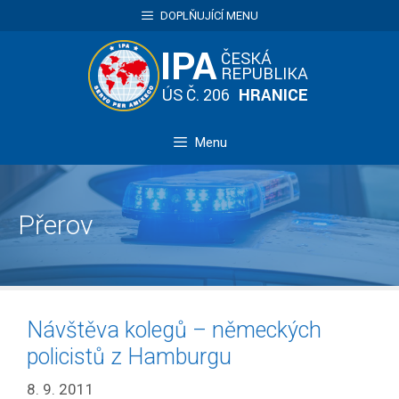
Přeskočit
DOPLŇUJÍCÍ MENU
na
obsah
Menu
Přerov
Návštěva kolegů – německých
policistů z Hamburgu
8. 9. 2011