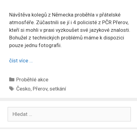
Návštěva kolegů z Německa proběhla v přátelské
atmosféře. Zúčastnili se jí i 4 policisté z PČR Přerov,
kteří si mohli v praxi vyzkoušet své jazykové znalosti.
Bohužel z technických problémů máme k dispozici
pouze jednu fotografii.
číst více …
Rubriky
Proběhlé akce
Štítky
Česko
,
Přerov
,
setkání
Hledat: