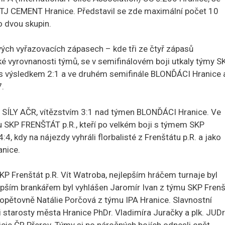
y TJ CEMENT Hranice. Představil se zde maximální počet 10
o dvou skupin.
vých vyřazovacích zápasech – kde tři ze čtyř zápasů
ké vyrovnanosti týmů, se v semifinálovém boji utkaly týmy S
s výsledkem 2:1 a ve druhém semifinále BLONĎÁCI Hranice 
.
 SÍLY AČR, vítězstvím 3:1 nad týmen BLONĎÁCI Hranice. Ve
ýmu SKP FRENŠTÁT p.R., kteří po velkém boji s týmem SKP
4, kdy na nájezdy vyhráli florbalisté z Frenštátu p.R. a jako
anice.
KP Frenštát p.R. Vít Watroba, nejlepším hráčem turnaje byl
lepším brankářem byl vyhlášen Jaromír Ivan z týmu SKP Frenš
 opětovně Natálie Porčová z týmu IPA Hranice. Slavnostní
i starosty města Hranice PhDr. Vladimíra Juračky a plk. JUDr