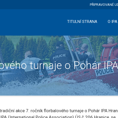
PŘIPRAVOVANÉ U
TITULNÍ STRANA
O IPA
alového turnaje o Pohár IP
tradiční akce 7. ročník florbalového turnaje o Pohár IPA Hran
IPA (International Police Association) ÚS č.206 Hranice, se