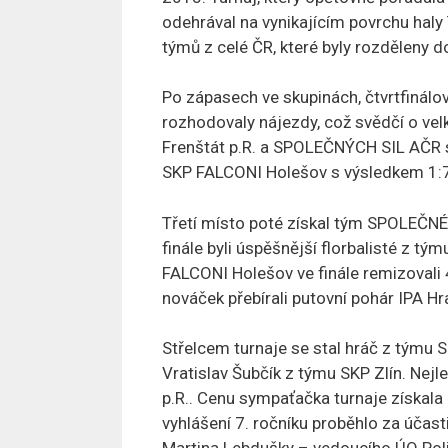
odehrával na vynikajícím povrchu hal
týmů z celé ČR, které byly rozděleny d
Po zápasech ve skupinách, čtvrtfinálo
rozhodovaly nájezdy, což svědčí o vel
Frenštát p.R. a SPOLEČNÝCH SIL AČR 
SKP FALCONI Holešov s výsledkem 1:7
Třetí místo poté získal tým SPOLEČNÉ
finále byli úspěšnější florbalisté z t
FALCONI Holešov ve finále remizovali 4:
nováček přebírali putovní pohár IPA Hr
Střelcem turnaje se stal hráč z týmu S
Vratislav Šubčík z týmu SKP Zlín. Nej
p.R.. Cenu sympaťačka turnaje získala
vyhlášení 7. ročníku proběhlo za účast