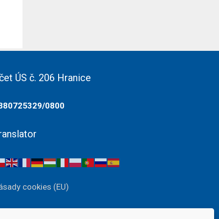
čet ÚS č. 206 Hranice
880725329/0800
ranslator
ásady cookies (EU)