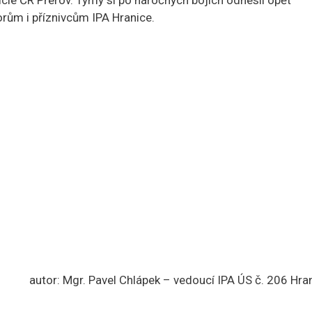
cie ČR Přerov. Týmy si po náročných bojích odnesli opět
orům i příznivcům IPA Hranice.
autor: Mgr. Pavel Chlápek – vedoucí IPA ÚS č. 206 Hra