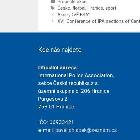
Rubriky
Proběhlé akce
Štítky
Česko
,
florbal
,
Hranice
,
sport
Akce „DVĚ ESA“
XVI. Conference of IPA sections of Cent
Kde nás najdete
Oficiální adresa:
International Police Association,
sekce Česká republika z.s.
územní skupina č. 206 Hranice
Purgešova 2
753 01 Hranice
IČO: 66933421
e-mail:
pavel.chlapek@seznam.cz