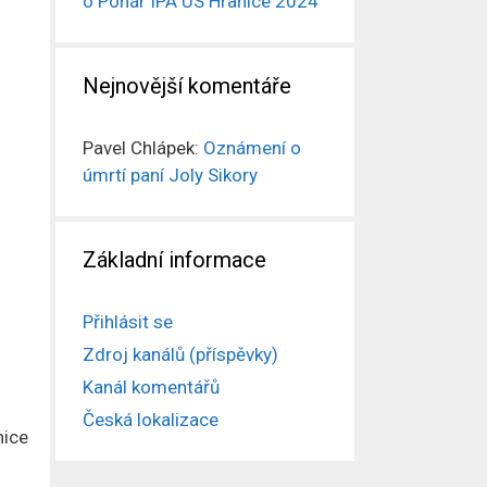
o Pohár IPA ÚS Hranice 2024
Nejnovější komentáře
Pavel Chlápek
:
Oznámení o
úmrtí paní Joly Sikory
Základní informace
Přihlásit se
Zdroj kanálů (příspěvky)
Kanál komentářů
Česká lokalizace
nice