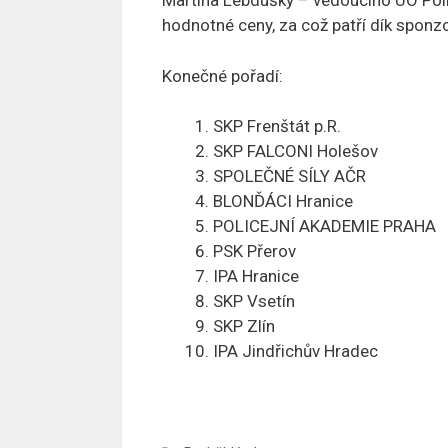
Martina Lebdušky – vedoucího ÚO Poli
hodnotné ceny, za což patří dík sponz
Konečné pořadí:
SKP Frenštát p.R.
SKP FALCONI Holešov
SPOLEČNÉ SÍLY AČR
BLONĎÁCI Hranice
POLICEJNÍ AKADEMIE PRAHA
PSK Přerov
IPA Hranice
SKP Vsetín
SKP Zlín
IPA Jindřichův Hradec