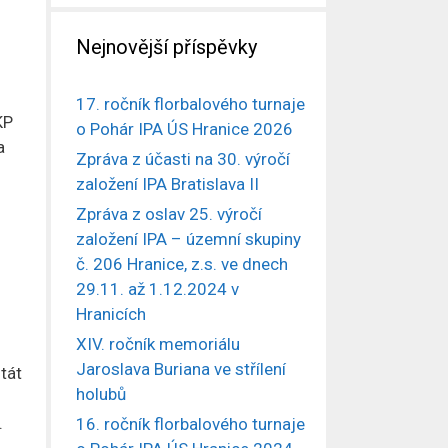
Nejnovější příspěvky
17. ročník florbalového turnaje
KP
o Pohár IPA ÚS Hranice 2026
a
Zpráva z účasti na 30. výročí
založení IPA Bratislava II
Zpráva z oslav 25. výročí
založení IPA – územní skupiny
č. 206 Hranice, z.s. ve dnech
29.11. až 1.12.2024 v
Hranicích
XIV. ročník memoriálu
Jaroslava Buriana ve střílení
tát
holubů
.
16. ročník florbalového turnaje