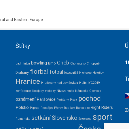
ral and Eastern Europe
Štítky
Ú
1
Cheb
bowling
Brno
badminton
Chorvatsko
Chropyně
florbal
fotbal
Drahany
fotosoutěž
Hlohovec
Holešov
T
Hranice
Hrušovany nad Jevišovkou
Hulín
IYG2019
konference
Kotojedy
motorky
Nizozemsko
Německo
Olomouc
pochod
oznámení
Paršovice
Piešťany
Plock
Polsko
Right Riders
Poprad
Prostějov
Přerov
Radíkov
Rakousko
Z
sport
setkání
Slovensko
Rumunsko
Sokolovce